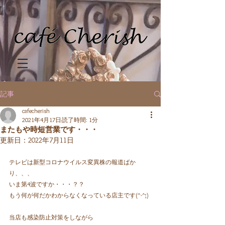
記事
cafecherish
2021年4月17日
読了時間: 1分
またもや時短営業です・・・
更新日：
2022年7月11日
テレビは新型コロナウイルス変異株の報道ばか
り、、、
いま第4波ですか・・・？？
もう何が何だかわからなくなっている店主です(^-^;)
当店も感染防止対策をしながら