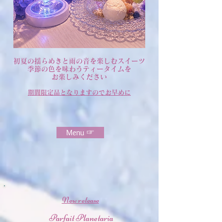
初夏の揺らめきと雨の音を楽しむスイーツ
季節の色を味わうティータイムを
​お楽しみください
期間限定品となりますのでお早めに​
Menu ☞
New release
Parfait Planetaria