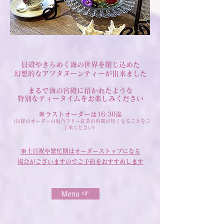
貝殻やきらめく海の世界を閉じ込めた
幻想的なアフタヌーンティーが出来ました
まるで海の宮殿に招かれたような
特別なティータイムを
お楽しみください
※ラストオーダーは16:30迄
（以降のオーダーの場合フリー紅茶の時間が短くなることをご
了承ください）
​※土日祝や繁忙期はオーダーストップになる
場合がございますのでご予約をおすすめします
Menu ☞