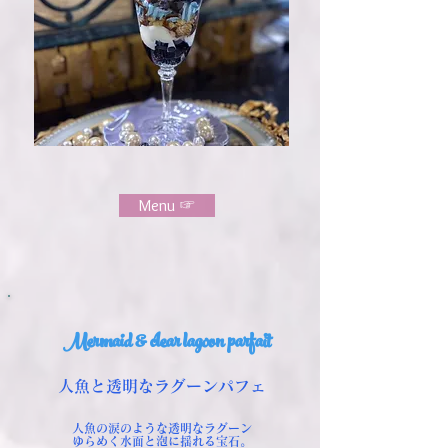
Menu ☞
Mermaid & clear lagoon parfait
人魚と透明なラグーンパフェ
人魚の涙のような透明なラグーン
ゆらめく水面と泡に揺れる宝石。