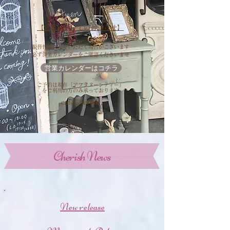
【営業について
のお知らせ
】
振替休業などをいただく場合がございます
必ず
営業カレンダー
をご確認ください
ませ
営業カレンダーはコチラ
​
ご予約は現在「アフタヌーンティー」
を​ご利用の方のみ承っております
cafeCherish
Cherish News
New release